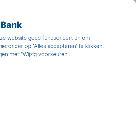
Klantenservice
Mijn DHB
 Bank
nze website goed functioneert en om
ieronder op 'Alles accepteren' te klikken,
igen met "Wijzig voorkeuren".