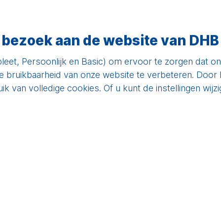
ver Sparen
Over DHB
Online bankieren
 bezoek aan de website van DHB
leet, Persoonlijk en Basic) om ervoor te zorgen dat o
de bruikbaarheid van onze website te verbeteren. Door h
k van volledige cookies. Of u kunt de instellingen wijz